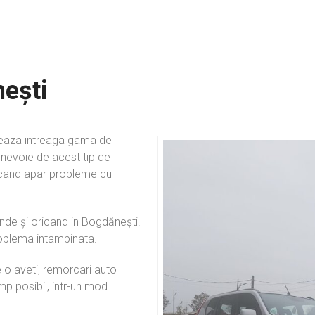
nești
zeaza intreaga gama de
 nevoie de acest tip de
ra cand apar probleme cu
unde și oricand in Bogdănești.
roblema intampinata.
 o aveti, remorcari auto
mp posibil, intr-un mod