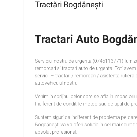
Tractări Bogdănești
Tractari Auto Bogdă
Serviciul nostru de urgenta (0745113771) furni
remorcari si tractari auto de urgenta. Toti avem
servicii – tractari / remorcari / asistenta rutie
autovehiculul nostru.
Venim in sprijinul celor care se afla in impas ori
Indiferent de conditiile meteo sau de tipul de p
Suntem siguri ca indiferent de problema pe care
Bogdănești va va oferi solutia in cel mai scurt ti
absolut profesional.