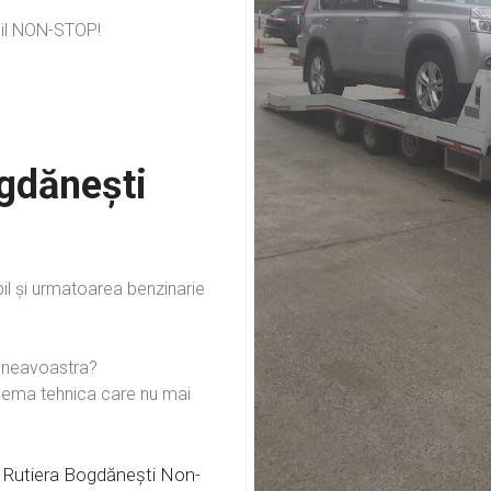
bil NON-STOP!
ogdănești
l și urmatoarea benzinarie
umneavoastra?
lema tehnica care nu mai
ta Rutiera Bogdănești Non-