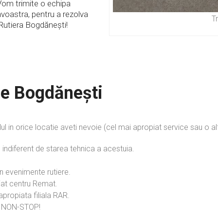
 Vom trimite o echipa
avoastra, pentru a rezolva
T
Rutiera Bogdănești!
le Bogdănești
lul in orice locatie aveti nevoie (cel mai apropiat service sau o 
 indiferent de starea tehnica a acestuia.
n evenimente rutiere.
iat centru Remat.
propiata filiala RAR.
li NON-STOP!