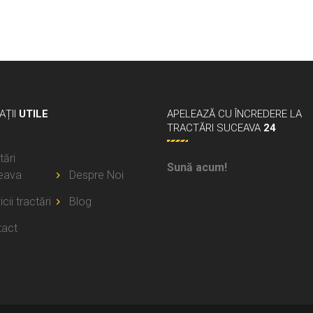
ȚII
UTILE
APELEAZĂ
CU ÎNCREDERE LA
TRACTĂRI SUCEAVA
24
tări
Sună acum!
eava
Despre Noi
cii tractări
Blog
tact