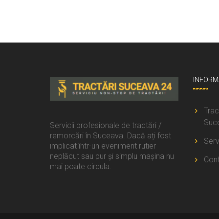
INFORMA
Trac
Suc
Servicii profesionale de tractări /
remorcări în Suceava. Dacă ați fost
Servi
implicat într-un eveniment rutier
neplăcut sau pur și simplu mașina nu
Con
mai poate circula.