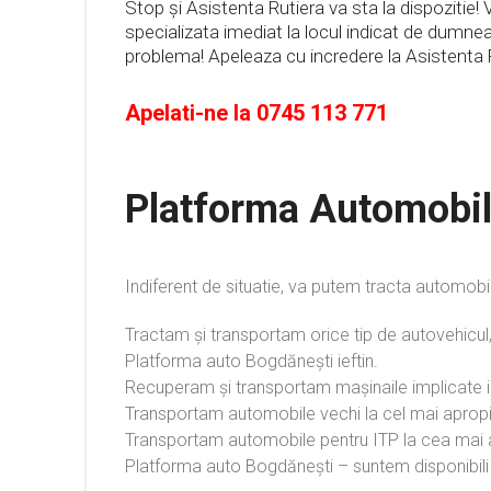
Stop și Asistenta Rutiera va sta la dispozitie!
specializata imediat la locul indicat de dumne
problema! Apeleaza cu incredere la Asistenta 
Apelati-ne la
0745 113 771
Platforma Automobi
Indiferent de situatie, va putem tracta automobi
Tractam și transportam orice tip de autovehicul,
Platforma auto Bogdănești ieftin.
Recuperam și transportam mașinaile implicate i
Transportam automobile vechi la cel mai aprop
Transportam automobile pentru ITP la cea mai a
Platforma auto Bogdănești – suntem disponibi