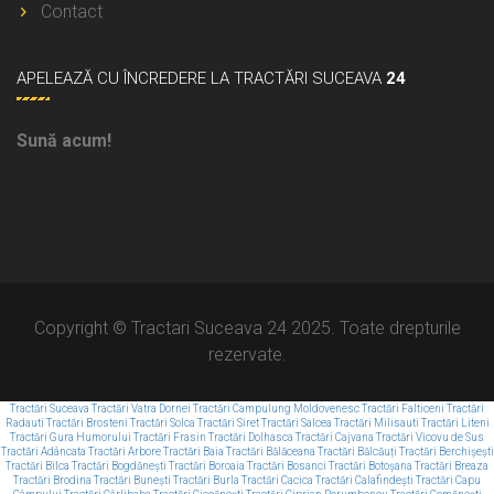
Contact
APELEAZĂ
CU ÎNCREDERE LA TRACTĂRI SUCEAVA
24
Sună acum!
Copyright © Tractari Suceava 24 2025. Toate drepturile
rezervate.
Tractări Suceava
Tractări Vatra Dornei
Tractări Campulung Moldovenesc
Tractări Falticeni
Tractări
Radauti
Tractări Brosteni
Tractări Solca
Tractări Siret
Tractări Salcea
Tractări Milisauti
Tractări Liteni
Tractări Gura Humorului
Tractări Frasin
Tractări Dolhasca
Tractări Cajvana
Tractări Vicovu de Sus
Tractări Adâncata
Tractări Arbore
Tractări Baia
Tractări Bălăceana
Tractări Bălcăuți
Tractări Berchișești
Tractări Bilca
Tractări Bogdănești
Tractări Boroaia
Tractări Bosanci
Tractări Botoșana
Tractări Breaza
Tractări Brodina
Tractări Bunești
Tractări Burla
Tractări Cacica
Tractări Calafindești
Tractări Capu