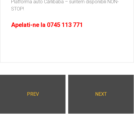
Platforma auto Cârlibaba – suntem disponibili NON-
STOP!
Apelati-ne la
0745 113 771
PREV
NEXT