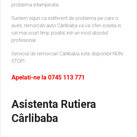
problema intampinata.
Suntem siguri ca indiferent de problema pe care o
aveti, remorcari auto Cârlibaba va va oferi solutia in
cel mai scurt timp posibil, intr-un mod absolut
profesional.
Serviciul de remorcari Cârlibaba este disponibil NON-
STOP!
Apelati-ne la
0745 113 771
Asistenta Rutiera
Cârlibaba