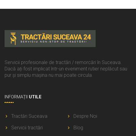
Servicii profesionale de tractări / remorcări în Suceava.
Dacă ați fost implicat într-un eveniment rutier neplăcut sau
pur și simplu mașina nu mai poate circula.
INFORMAȚII
UTILE
Tractări Suceava
Despre Noi
Servicii tractări
Blog