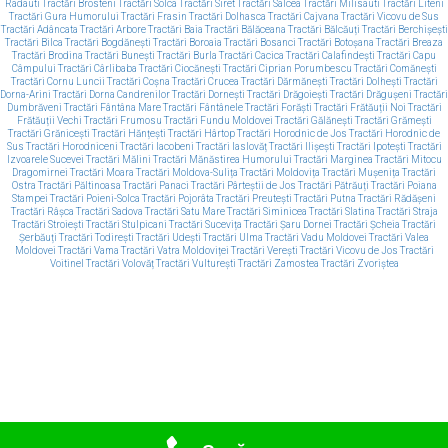
Radauti
Tractări Brosteni
Tractări Solca
Tractări Siret
Tractări Salcea
Tractări Milisauti
Tractări Liteni
Tractări Gura Humorului
Tractări Frasin
Tractări Dolhasca
Tractări Cajvana
Tractări Vicovu de Sus
Tractări Adâncata
Tractări Arbore
Tractări Baia
Tractări Bălăceana
Tractări Bălcăuți
Tractări Berchișești
Tractări Bilca
Tractări Bogdănești
Tractări Boroaia
Tractări Bosanci
Tractări Botoșana
Tractări Breaza
Tractări Brodina
Tractări Bunești
Tractări Burla
Tractări Cacica
Tractări Calafindești
Tractări Capu
Câmpului
Tractări Cârlibaba
Tractări Ciocănești
Tractări Ciprian Porumbescu
Tractări Comănești
Tractări Cornu Luncii
Tractări Coșna
Tractări Crucea
Tractări Dărmănești
Tractări Dolhești
Tractări
Dorna-Arini
Tractări Dorna Candrenilor
Tractări Dornești
Tractări Drăgoiești
Tractări Drăgușeni
Tractări
Dumbrăveni
Tractări Fântâna Mare
Tractări Fântânele
Tractări Forăști
Tractări Frătăuții Noi
Tractări
Frătăuții Vechi
Tractări Frumosu
Tractări Fundu Moldovei
Tractări Gălănești
Tractări Grămești
Tractări Grănicești
Tractări Hănțești
Tractări Hârtop
Tractări Horodnic de Jos
Tractări Horodnic de
Sus
Tractări Horodniceni
Tractări Iacobeni
Tractări Iaslovăț
Tractări Ilișești
Tractări Ipotești
Tractări
Izvoarele Sucevei
Tractări Mălini
Tractări Mănăstirea Humorului
Tractări Marginea
Tractări Mitocu
Dragomirnei
Tractări Moara
Tractări Moldova-Sulița
Tractări Moldovița
Tractări Mușenița
Tractări
Ostra
Tractări Păltinoasa
Tractări Panaci
Tractări Pârteștii de Jos
Tractări Pătrăuți
Tractări Poiana
Stampei
Tractări Poieni-Solca
Tractări Pojorâta
Tractări Preutești
Tractări Putna
Tractări Rădășeni
Tractări Râșca
Tractări Sadova
Tractări Satu Mare
Tractări Siminicea
Tractări Slatina
Tractări Straja
Tractări Stroiești
Tractări Stulpicani
Tractări Sucevița
Tractări Șaru Dornei
Tractări Șcheia
Tractări
Șerbăuți
Tractări Todirești
Tractări Udești
Tractări Ulma
Tractări Vadu Moldovei
Tractări Valea
Moldovei
Tractări Vama
Tractări Vatra Moldoviței
Tractări Verești
Tractări Vicovu de Jos
Tractări
Voitinel
Tractări Volovăț
Tractări Vulturești
Tractări Zamostea
Tractări Zvoriștea