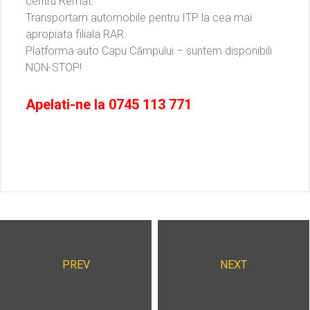
centru Remat.
Transportam automobile pentru ITP la cea mai
apropiata filiala RAR.
Platforma auto Capu Câmpului – suntem disponibili
NON-STOP!
Apelati-ne la
0745 113 771
PREV
NEXT