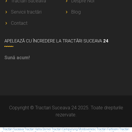
Tractări Suceava
Despre Noi
Servicii tractări
Blog
Contact
APELEAZĂ
CU ÎNCREDERE LA TRACTĂRI SUCEAVA
24
Sună acum!
Copyright © Tractari Suceava 24 2025. Toate drepturile
rezervate.
Tractări Suceava
Tractări Vatra Dornei
Tractări Campulung Moldovenesc
Tractări Falticeni
Tractări