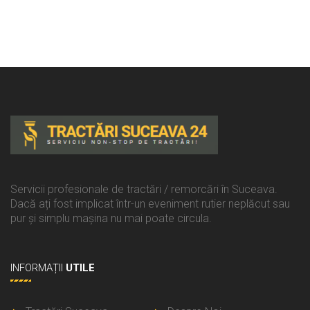
Servicii profesionale de tractări / remorcări în Suceava.
Dacă ați fost implicat într-un eveniment rutier neplăcut sau
pur și simplu mașina nu mai poate circula.
INFORMAȚII
UTILE