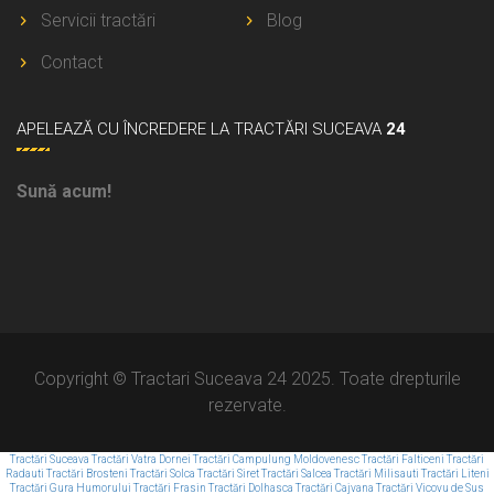
Servicii tractări
Blog
Contact
APELEAZĂ
CU ÎNCREDERE LA TRACTĂRI SUCEAVA
24
Sună acum!
Copyright © Tractari Suceava 24 2025. Toate drepturile
rezervate.
Tractări Suceava
Tractări Vatra Dornei
Tractări Campulung Moldovenesc
Tractări Falticeni
Tractări
Radauti
Tractări Brosteni
Tractări Solca
Tractări Siret
Tractări Salcea
Tractări Milisauti
Tractări Liteni
Tractări Gura Humorului
Tractări Frasin
Tractări Dolhasca
Tractări Cajvana
Tractări Vicovu de Sus