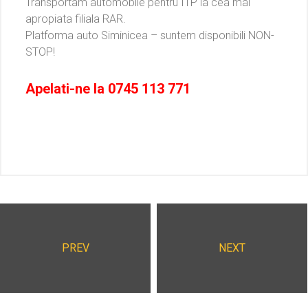
Transportam automobile pentru ITP la cea mai
apropiata filiala RAR.
Platforma auto Siminicea – suntem disponibili NON-
STOP!
Apelati-ne la
0745 113 771
PREV
NEXT