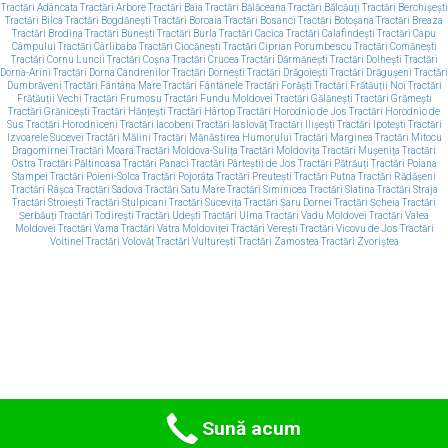
Tractări Adâncata
Tractări Arbore
Tractări Baia
Tractări Bălăceana
Tractări Bălcăuți
Tractări Berchișești
Tractări Bilca
Tractări Bogdănești
Tractări Boroaia
Tractări Bosanci
Tractări Botoșana
Tractări Breaza
Tractări Brodina
Tractări Bunești
Tractări Burla
Tractări Cacica
Tractări Calafindești
Tractări Capu
Câmpului
Tractări Cârlibaba
Tractări Ciocănești
Tractări Ciprian Porumbescu
Tractări Comănești
Tractări Cornu Luncii
Tractări Coșna
Tractări Crucea
Tractări Dărmănești
Tractări Dolhești
Tractări
Dorna-Arini
Tractări Dorna Candrenilor
Tractări Dornești
Tractări Drăgoiești
Tractări Drăgușeni
Tractări
Dumbrăveni
Tractări Fântâna Mare
Tractări Fântânele
Tractări Forăști
Tractări Frătăuții Noi
Tractări
Frătăuții Vechi
Tractări Frumosu
Tractări Fundu Moldovei
Tractări Gălănești
Tractări Grămești
Tractări Grănicești
Tractări Hănțești
Tractări Hârtop
Tractări Horodnic de Jos
Tractări Horodnic de
Sus
Tractări Horodniceni
Tractări Iacobeni
Tractări Iaslovăț
Tractări Ilișești
Tractări Ipotești
Tractări
Izvoarele Sucevei
Tractări Mălini
Tractări Mănăstirea Humorului
Tractări Marginea
Tractări Mitocu
Dragomirnei
Tractări Moara
Tractări Moldova-Sulița
Tractări Moldovița
Tractări Mușenița
Tractări
Ostra
Tractări Păltinoasa
Tractări Panaci
Tractări Pârteștii de Jos
Tractări Pătrăuți
Tractări Poiana
Stampei
Tractări Poieni-Solca
Tractări Pojorâta
Tractări Preutești
Tractări Putna
Tractări Rădășeni
Tractări Râșca
Tractări Sadova
Tractări Satu Mare
Tractări Siminicea
Tractări Slatina
Tractări Straja
Tractări Stroiești
Tractări Stulpicani
Tractări Sucevița
Tractări Șaru Dornei
Tractări Șcheia
Tractări
Șerbăuți
Tractări Todirești
Tractări Udești
Tractări Ulma
Tractări Vadu Moldovei
Tractări Valea
Moldovei
Tractări Vama
Tractări Vatra Moldoviței
Tractări Verești
Tractări Vicovu de Jos
Tractări
Voitinel
Tractări Volovăț
Tractări Vulturești
Tractări Zamostea
Tractări Zvoriștea
Sună acum