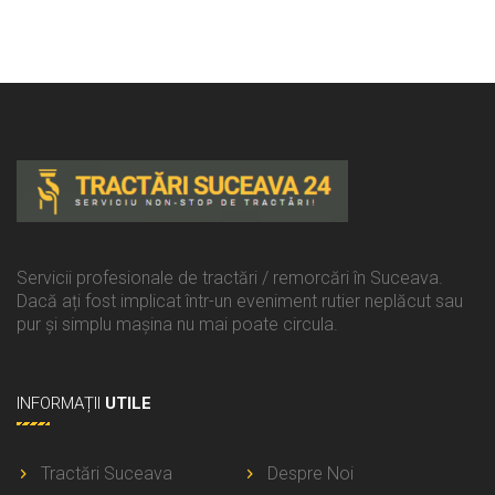
Servicii profesionale de tractări / remorcări în Suceava.
Dacă ați fost implicat într-un eveniment rutier neplăcut sau
pur și simplu mașina nu mai poate circula.
INFORMAȚII
UTILE
Tractări Suceava
Despre Noi