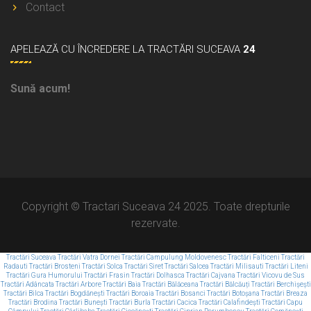
Contact
APELEAZĂ
CU ÎNCREDERE LA TRACTĂRI SUCEAVA
24
Sună acum!
Copyright © Tractari Suceava 24 2025. Toate drepturile
rezervate.
Tractări Suceava
Tractări Vatra Dornei
Tractări Campulung Moldovenesc
Tractări Falticeni
Tractări
Radauti
Tractări Brosteni
Tractări Solca
Tractări Siret
Tractări Salcea
Tractări Milisauti
Tractări Liteni
Tractări Gura Humorului
Tractări Frasin
Tractări Dolhasca
Tractări Cajvana
Tractări Vicovu de Sus
Tractări Adâncata
Tractări Arbore
Tractări Baia
Tractări Bălăceana
Tractări Bălcăuți
Tractări Berchișești
Tractări Bilca
Tractări Bogdănești
Tractări Boroaia
Tractări Bosanci
Tractări Botoșana
Tractări Breaza
Tractări Brodina
Tractări Bunești
Tractări Burla
Tractări Cacica
Tractări Calafindești
Tractări Capu