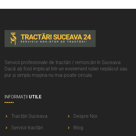
Servicii profesionale de tractări / remorcări în Suceava.
Dacă ați fost implicat într-un eveniment rutier neplăcut sau
pur și simplu mașina nu mai poate circula.
INFORMAȚII
UTILE
Tractări Suceava
Despre Noi
Servicii tractări
Blog