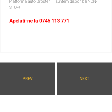
Platforma auto Brosteni – suntem disponibili NON-
STOP!
Apelati-ne la
0745 113 771
PREV
NEXT